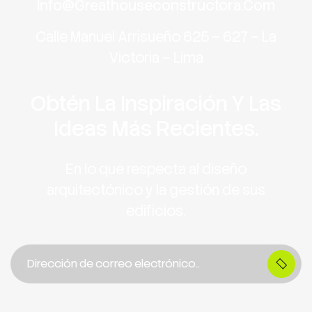
Info@greathouseconstructora.com
Calle Manuel Arrisueño 625 – 627 – La
Victoria – Lima
Obtén La Inspiración Y Las
Ideas Más Recientes.
En lo que respecta al diseño
arquitectónico y la gestión de sus
edificios.